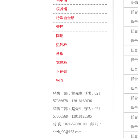
轴承钢
高强
模具钢
低合
特殊合金钢
低合
管坯
低合
圆钢
低合
热轧板
低合
卷板
低合
宽厚板
低合
不锈钢
低合
钢管
低合
销售一部：黄先生 电话：021-
低合
57866678 13818168036
低合
销售二部：赵先生 电话：021-
57866568 13918195505
低合
传 真：021-57860199 邮 箱：
低合
shzlgt99@163.com
低合