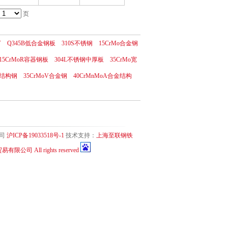
页
V
Q345B低合金钢板
310S不锈钢
15CrMo合金钢
15CrMoR容器钢板
304L不锈钢中厚板
35CrMo宽
金结构钢
35CrMoV合金钢
40CrMnMoA合金结构
公司
沪ICP备19033518号-1
技术支持：
上海至联钢铁
有限公司 All rights reserved