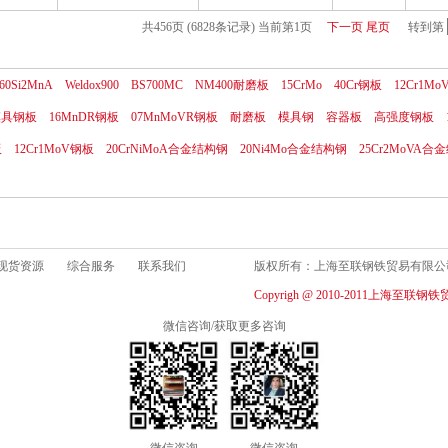
共456页 (6828条记录) 当前第1页
下一页
尾页
转到第
60Si2MnA
Weldox900
BS700MC
NM400耐磨板
15CrMo
40Cr钢板
12Cr1Mo
1模具钢板
16MnDR钢板
07MnMoVR钢板
耐磨板
模具钢
容器板
高强度钢板
板
12Cr1MoV钢板
20CrNiMoA合金结构钢
20Ni4Mo合金结构钢
25Cr2MoVA合
现货资源
综合服务
联系我们
版权所有：上海至联钢铁贸易有限
Copyrigh @ 2010-2011上海至联钢铁贸易
微信咨询/获取更多咨询
微信咨询
微信咨询