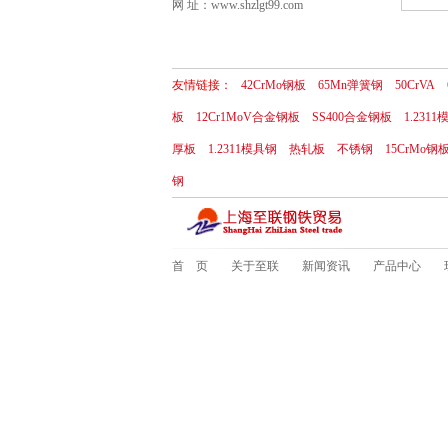
网 址：www.shzlgt99.com
友情链接：
42CrMo钢板
65Mn弹簧钢
50CrVA
板
12Cr1MoV合金钢板
SS400合金钢板
1.231
厚板
1.2311模具钢
热轧板
不锈钢
15CrMo钢
钢
首 页
关于至联
新闻资讯
产品中心