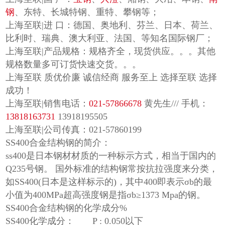
钢
、东特、长城特钢、重特、攀钢等；
上海至联|进 口：德国、奥地利、芬兰、日本、荷兰、
比利时、瑞典、澳大利亚、法国、等知名国际钢厂；
上海至联|产品规格：规格齐全，现货供应。。。其他
规格数量多可订货快速交货。。。
上海至联 质优价廉 诚信经商 服务至上 选择至联 选择
成功！
上海至联|销售电话：
021-57866678
黄先生/// 手机：
13818163731
13918195505
上海至联|公司传真：021-57860199
SS400合金结构钢的简介：
ss400是日本钢材材质的一种标示方式，相当于国内的
Q235号钢。 国外标准的结构钢常按抗拉强度来分类，
如SS400(日本是这样标示的)，其中400即表示σb的最
小值为400MPa超高强度钢是指σb≥1373 Mpa的钢。
SS400合金结构钢的化学成分%
SS400化学成分： P : 0.050以下