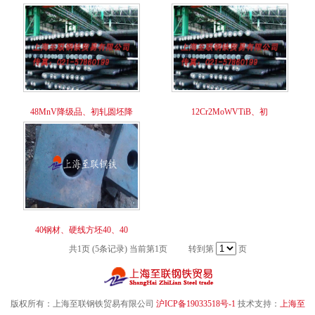
48MnV降级品、初轧圆坯降
12Cr2MoWVTiB、初
40钢材、硬线方坯40、40
共1页 (5条记录) 当前第1页 转到第
页
版权所有：上海至联钢铁贸易有限公司
沪ICP备19033518号-1
技术支持：
上海至