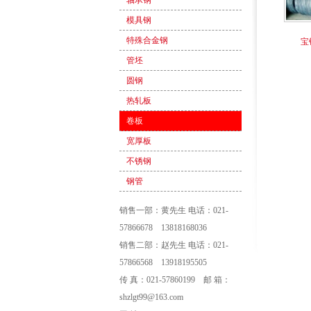
轴承钢
模具钢
特殊合金钢
宝
管坯
圆钢
热轧板
卷板
宽厚板
不锈钢
钢管
销售一部：黄先生 电话：021-
57866678 13818168036
销售二部：赵先生 电话：021-
57866568 13918195505
传 真：021-57860199 邮 箱：
shzlgt99@163.com