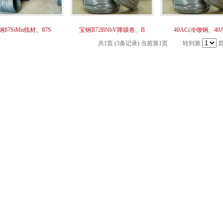
钢87SiMn线材、87S
宝钢B72BNbV降级卷、B
40ACr冷镦钢、40A
共1页 (3条记录) 当前第1页 转到第