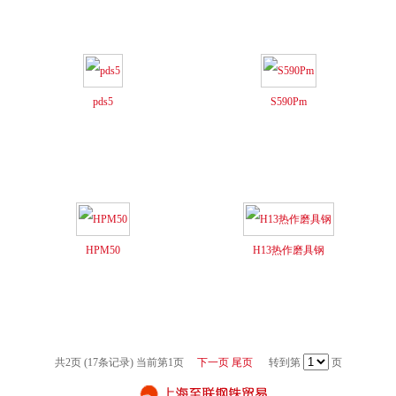
pds5
S590Pm
HPM50
H13热作磨具钢
共2页 (17条记录) 当前第1页
下一页
尾页
转到第
页