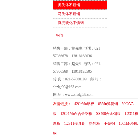
奥氏体不锈钢
马氏体不锈钢
沉淀硬化不锈钢
钢管
销售一部：黄先生 电话：021-
57866678 13818168036
销售二部：赵先生 电话：021-
57866568 13918195505
传 真：021-57860199 邮 箱：
shzlgt99@163.com
网 址：www.shzlgt99.com
友情链接：
42CrMo钢板
65Mn弹簧钢
50CrVA
板
12Cr1MoV合金钢板
SS400合金钢板
1.231
厚板
1.2311模具钢
热轧板
不锈钢
15CrMo钢
钢