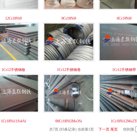
12Cr18Ni9
0Cr18Ni9
0Cr19Ni9
1Cr12不锈钢板
1Cr12不锈钢卷
1Cr12不锈钢带
1Cr18Ni11Si4Al
00Cr18Ni5Mo3Si
1Cr18Ni12Mo2T
共7页 (83条记录) 当前第1页
下一页
尾页
转到第