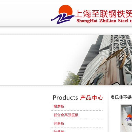
奥氏体不锈
耐磨板
低合金高强度板
容器板